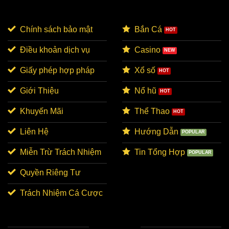
Chính sách bảo mật
Bắn Cá
Điều khoản dịch vụ
Casino
Giấy phép hợp pháp
Xổ số
Giới Thiệu
Nổ hũ
Khuyến Mãi
Thể Thao
Liên Hệ
Hướng Dẫn
Miễn Trừ Trách Nhiệm
Tin Tổng Hợp
Quyền Riêng Tư
Trách Nhiệm Cá Cược
LIÊN HỆ