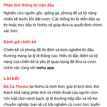
Phân tích thông tin trận đấu
Nghiên cứu nguồn gốc, giống gà, phong độ và kỹ năng
chiến kê trước khi đặt cược. Các thông tin từ diễn đàn uy
tín hoặc trực tiếp từ NoHu sẽ giúp đưa ra quyết định chính
xác hơn.
Đánh giá chiến kê
Chiến kê có phong độ ổn định và kinh nghiệm thi đấu
thường mang lại tỷ lệ thắng cao. Hiểu rõ đặc điểm và kỹ
năng của chiến kê là yếu tố quan trọng để đưa ra cược
chính xác cùng với
nohu app
.
Lời kết
Đá Gà Thomo
tại NoHu là hình thức giải trí kịch tính, thử
thách khả năng phân tích và chiến thuật của người chơi.
Với luật chơi minh bạch, tỷ lệ thưởng hấp dẫn và hỗ trợ
chuyên nghiệp, bạn sẽ có trải nghiệm cá cược trực tuyến