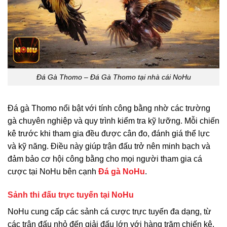
Đá Gà Thomo – Đá Gà Thomo tại nhà cái NoHu
Đá gà Thomo nổi bật với tính công bằng nhờ các trường
gà chuyên nghiệp và quy trình kiểm tra kỹ lưỡng. Mỗi chiến
kê trước khi tham gia đều được cân đo, đánh giá thể lực
và kỹ năng. Điều này giúp trận đấu trở nên minh bạch và
đảm bảo cơ hội công bằng cho mọi người tham gia cá
cược tại NoHu bên cạnh
Đá gà NoHu
.
Sảnh thi đấu trực tuyến tại NoHu
NoHu cung cấp các sảnh cá cược trực tuyến đa dạng, từ
các trận đấu nhỏ đến giải đấu lớn với hàng trăm chiến kê.