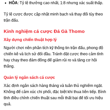
HÒA
: Tỷ lệ thưởng cao nhất, 1:8 nhưng xác suất thấp.
Tỷ lệ cược được cập nhật minh bạch và thay đổi tùy theo
trận đấu.
Kinh nghiệm cá cược
Đá Gà Thomo
Xây dựng chiến thuật hợp lý
Người chơi nên phân tích kỹ thông tin trận đấu, phong độ
chiến kê và lịch sử đối đầu. Tránh đặt cược theo cảm tính
hay chạy theo đám đông để giảm rủi ro và tăng cơ hội
thắng.
Quản lý ngân sách cá cược
Xác định ngân sách hàng tháng và tuân thủ nghiêm ngặt.
Không để cảm xúc chi phối, đặc biệt khi thua liên tiếp. Bình
tĩnh điều chỉnh chiến thuật sau mỗi thất bại để tối ưu hiệu
quả.