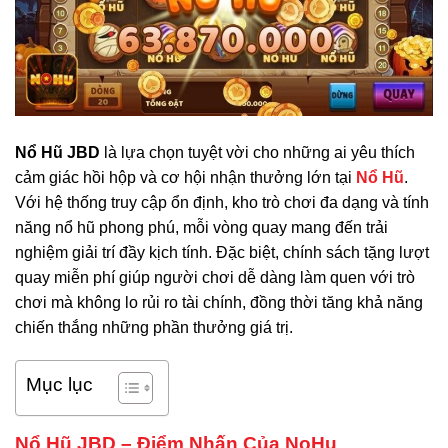
Nổ Hũ JBD
là lựa chọn tuyệt vời cho những ai yêu thích
cảm giác hồi hộp và cơ hội nhận thưởng lớn tại
Nổ Hũ
.
Với hệ thống truy cập ổn định, kho trò chơi đa dạng và tính
năng nổ hũ phong phú, mỗi vòng quay mang đến trải
nghiệm giải trí đầy kịch tính. Đặc biệt, chính sách tặng lượt
quay miễn phí giúp người chơi dễ dàng làm quen với trò
chơi mà không lo rủi ro tài chính, đồng thời tăng khả năng
chiến thắng những phần thưởng giá trị.
Mục lục
Nổ Hũ JBD – Điểm Nhấn Của NoHu