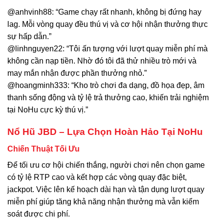
@anhvinh88: “Game chạy rất nhanh, không bị đứng hay
lag. Mỗi vòng quay đều thú vị và cơ hội nhận thưởng thực
sự hấp dẫn.”
@linhnguyen22: “Tôi ấn tượng với lượt quay miễn phí mà
không cần nạp tiền. Nhờ đó tôi đã thử nhiều trò mới và
may mắn nhận được phần thưởng nhỏ.”
@hoangminh333: “Kho trò chơi đa dạng, đồ họa đẹp, âm
thanh sống động và tỷ lệ trả thưởng cao, khiến trải nghiệm
tại NoHu cực kỳ thú vị.”
Nổ Hũ JBD – Lựa Chọn Hoàn Hảo Tại NoHu
Chiến Thuật Tối Ưu
Để tối ưu cơ hội chiến thắng, người chơi nên chọn game
có tỷ lệ RTP cao và kết hợp các vòng quay đặc biệt,
jackpot. Việc lên kế hoạch dài hạn và tận dụng lượt quay
miễn phí giúp tăng khả năng nhận thưởng mà vẫn kiểm
soát được chi phí.