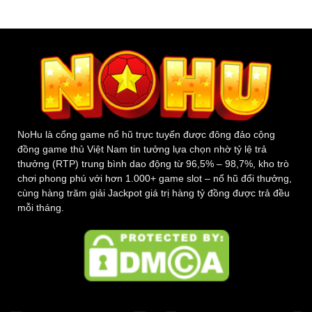
NoHu là cổng game nổ hũ trực tuyến được đông đảo cộng
đồng game thủ Việt Nam tin tưởng lựa chọn nhờ tỷ lệ trả
thưởng (RTP) trung bình dao động từ 96,5% – 98,7%, kho trò
chơi phong phú với hơn 1.000+ game slot – nổ hũ đổi thưởng,
cùng hàng trăm giải Jackpot giá trị hàng tỷ đồng được trả đều
mỗi tháng.
VỀ CHÚNG TÔI
SẢN PHẨM HOT