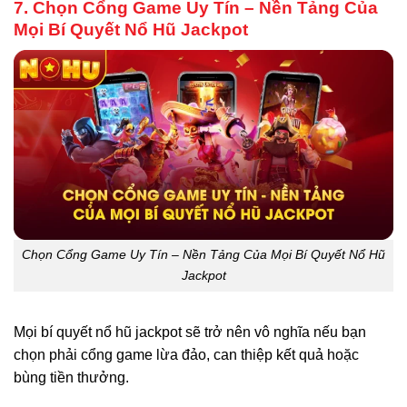
7. Chọn Cổng Game Uy Tín – Nền Tảng Của
Mọi Bí Quyết Nổ Hũ Jackpot
Chọn Cổng Game Uy Tín – Nền Tảng Của Mọi Bí Quyết Nổ Hũ
Jackpot
Mọi bí quyết nổ hũ jackpot sẽ trở nên vô nghĩa nếu bạn
chọn phải cổng game lừa đảo, can thiệp kết quả hoặc
bùng tiền thưởng.