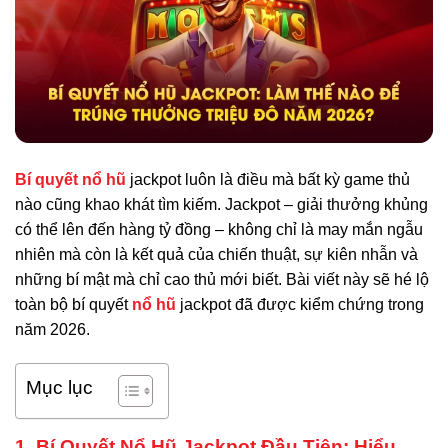
Bí quyết nổ hũ
jackpot luôn là điều mà bất kỳ game thủ
nào cũng khao khát tìm kiếm. Jackpot – giải thưởng khủng
có thể lên đến hàng tỷ đồng – không chỉ là may mắn ngẫu
nhiên mà còn là kết quả của chiến thuật, sự kiên nhẫn và
những bí mật mà chỉ cao thủ mới biết. Bài viết này sẽ hé lộ
toàn bộ bí quyết
nổ hũ
jackpot đã được kiểm chứng trong
năm 2026.
Mục lục
1. Bí Quyết Nổ Hũ Jackpot Đầu Tiên: Hiểu