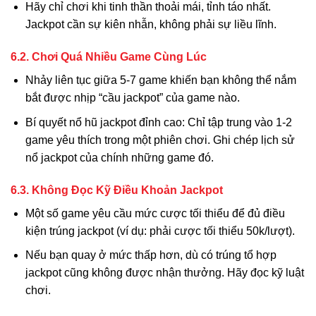
Hãy chỉ chơi khi tinh thần thoải mái, tỉnh táo nhất.
Jackpot cần sự kiên nhẫn, không phải sự liều lĩnh.
6.2. Chơi Quá Nhiều Game Cùng Lúc
Nhảy liên tục giữa 5-7 game khiến bạn không thể nắm
bắt được nhịp “cầu jackpot” của game nào.
Bí quyết nổ hũ jackpot đỉnh cao: Chỉ tập trung vào 1-2
game yêu thích trong một phiên chơi. Ghi chép lịch sử
nổ jackpot của chính những game đó.
6.3. Không Đọc Kỹ Điều Khoản Jackpot
Một số game yêu cầu mức cược tối thiểu để đủ điều
kiện trúng jackpot (ví dụ: phải cược tối thiểu 50k/lượt).
Nếu bạn quay ở mức thấp hơn, dù có trúng tổ hợp
jackpot cũng không được nhận thưởng. Hãy đọc kỹ luật
chơi.