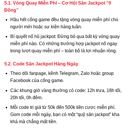
5.1. Vòng Quay Miễn Phí – Cơ Hội Săn Jackpot “0
Đồng”
Hầu hết cổng game đều tặng vòng quay miễn phí cho
người mới hoặc sự kiện hàng tuần.
Bí quyết nổ hũ jackpot: Đừng bỏ qua bất kỳ vòng quay
miễn phí nào. Có những trường hợp jackpot nổ ngay
trong lượt quay miễn phí – toàn bộ là lợi nhuận ròng.
5.2. Code Săn Jackpot Hàng Ngày
Theo dõi fanpage, kênh Telegram, Zalo hoặc group
Facebook của cổng game.
Các khung giờ vàng thường có code: 12h trưa, 18h tối,
20h tối, 0h đêm.
Mỗi code trị giá từ 50k đến 500k tiền cược miễn phí.
Gom code mỗi ngày, bạn có một “quỹ săn jackpot” kha
khá mà chẳng mất tiền.