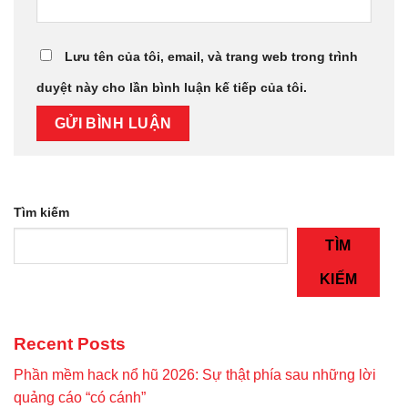
Lưu tên của tôi, email, và trang web trong trình
duyệt này cho lần bình luận kế tiếp của tôi.
Tìm kiếm
TÌM
KIẾM
Recent Posts
Phần mềm hack nổ hũ 2026: Sự thật phía sau những lời
quảng cáo “có cánh”