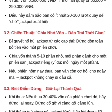
Ví dụ: Vốn 5.000.000 VNĐ → mỗi lần quay từ 50.000 –
250.000 VNĐ.
Điều này đảm bảo bạn có ít nhất 20-100 lượt quay để
“chờ” jackpot xuất hiện.
3.2. Chiến Thuật “Chia Nhỏ Vốn – Dàn Trải Thời Gian”
Bí quyết nổ hũ jackpot từ các cao thủ: Đừng dồn toàn
bộ tiền vào một phiên chơi.
Chia vốn thành 5-10 phần nhỏ, mỗi phần dành cho một
phiên săn jackpot riêng (ví dụ: mỗi ngày một phần).
Nếu phiên hôm nay thua, bạn vẫn còn cơ hội cho ngày
mai – jackpot không chạy đi đâu cả.
3.3. Biết Điểm Dừng – Giữ Lại Thành Quả
Khi thua: Nếu thua 30-40% vốn của phiên chơi đó, hãy
dừng lại ngay. Đừng cố gỡ vì càng gỡ càng lún.
Khi thắng (dù chưa nổ jackpot lớn): Nếu lời được 50-