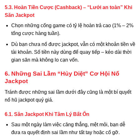
5.3. Hoàn Tiền Cược (Cashback) – “Lưới an toàn” Khi
Săn Jackpot
Chọn những cổng game có tỷ lệ hoàn trả cao (1% – 2%
tổng cược hàng tuần).
Dù bạn chưa nổ được jackpot, vẫn có một khoản tiền về
tài khoản. Số tiền này dùng để quay tiếp – kéo dài thời
gian săn mà không lo cạn vốn.
6. Những Sai Lầm “Hủy Diệt” Cơ Hội Nổ
Jackpot
Tránh được những sai lầm dưới đây cũng là một bí quyết
nổ hũ jackpot quý giá.
6.1. Săn Jackpot Khi Tâm Lý Bất Ổn
Sau một ngày làm việc căng thẳng, mệt mỏi, bạn dễ
đưa ra quyết định sai lầm như tất tay hoặc cố gỡ.