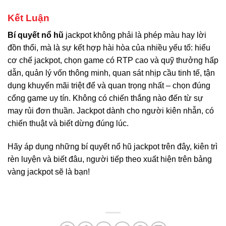
Kết Luận
Bí quyết nổ hũ
jackpot không phải là phép màu hay lời
đồn thổi, mà là sự kết hợp hài hòa của nhiều yếu tố: hiểu
cơ chế jackpot, chọn game có RTP cao và quỹ thưởng hấp
dẫn, quản lý vốn thông minh, quan sát nhịp cầu tinh tế, tận
dụng khuyến mãi triệt để và quan trọng nhất – chọn đúng
cổng game uy tín. Không có chiến thắng nào đến từ sự
may rủi đơn thuần. Jackpot dành cho người kiên nhẫn, có
chiến thuật và biết dừng đúng lúc.
Hãy áp dụng những bí quyết nổ hũ jackpot trên đây, kiên trì
rèn luyện và biết đâu, người tiếp theo xuất hiện trên bảng
vàng jackpot sẽ là bạn!