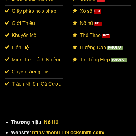
Giấy phép hợp pháp
Xổ số
Giới Thiệu
Nổ hũ
Khuyến Mãi
Thể Thao
Liên Hệ
Hướng Dẫn
Miễn Trừ Trách Nhiệm
Tin Tổng Hợp
Quyền Riêng Tư
Trách Nhiệm Cá Cược
LIÊN HỆ
Thương hiệu:
Nổ Hũ
Website:
https://nohu.119locksmith.com/