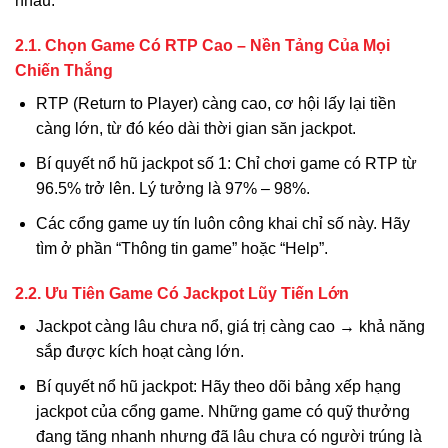
nhau.
2.1. Chọn Game Có RTP Cao – Nền Tảng Của Mọi
Chiến Thắng
RTP (Return to Player) càng cao, cơ hội lấy lại tiền
càng lớn, từ đó kéo dài thời gian săn jackpot.
Bí quyết nổ hũ jackpot số 1: Chỉ chơi game có RTP từ
96.5% trở lên. Lý tưởng là 97% – 98%.
Các cổng game uy tín luôn công khai chỉ số này. Hãy
tìm ở phần “Thông tin game” hoặc “Help”.
2.2. Ưu Tiên Game Có Jackpot Lũy Tiến Lớn
Jackpot càng lâu chưa nổ, giá trị càng cao → khả năng
sắp được kích hoạt càng lớn.
Bí quyết nổ hũ jackpot: Hãy theo dõi bảng xếp hạng
jackpot của cổng game. Những game có quỹ thưởng
đang tăng nhanh nhưng đã lâu chưa có người trúng là