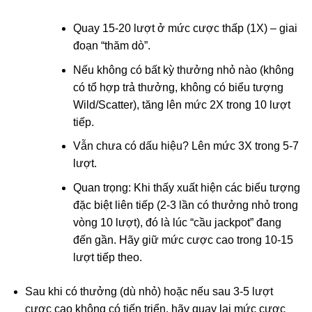
Quay 15-20 lượt ở mức cược thấp (1X) – giai
đoạn “thăm dò”.
Nếu không có bất kỳ thưởng nhỏ nào (không
có tổ hợp trả thưởng, không có biểu tượng
Wild/Scatter), tăng lên mức 2X trong 10 lượt
tiếp.
Vẫn chưa có dấu hiệu? Lên mức 3X trong 5-7
lượt.
Quan trọng: Khi thấy xuất hiện các biểu tượng
đặc biệt liên tiếp (2-3 lần có thưởng nhỏ trong
vòng 10 lượt), đó là lúc “cầu jackpot” đang
đến gần. Hãy giữ mức cược cao trong 10-15
lượt tiếp theo.
Sau khi có thưởng (dù nhỏ) hoặc nếu sau 3-5 lượt
cược cao không có tiến triển, hãy quay lại mức cược