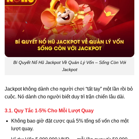
Bí Quyết Nổ Hũ Jackpot Về Quản Lý Vốn – Sống Còn Với
Jackpot
Jackpot không dành cho người chơi “tất tay” một lần rồi bỏ
cuộc. Nó dành cho người biết duy trì trận chiến lâu dài.
3.1. Quy Tắc 1-5% Cho Mỗi Lượt Quay
Không bao giờ đặt cược quá 5% tổng số vốn cho một
lượt quay.