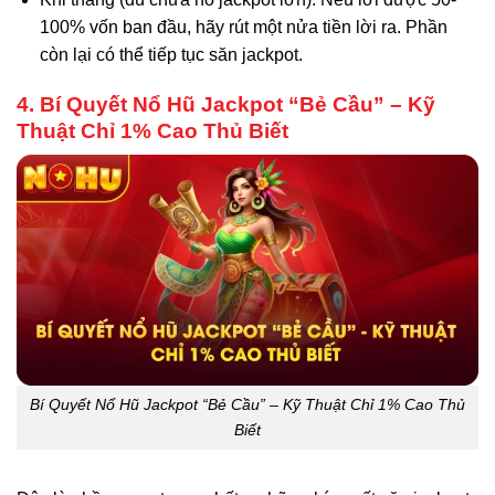
100% vốn ban đầu, hãy rút một nửa tiền lời ra. Phần
còn lại có thể tiếp tục săn jackpot.
4. Bí Quyết Nổ Hũ Jackpot “Bẻ Cầu” – Kỹ
Thuật Chỉ 1% Cao Thủ Biết
Bí Quyết Nổ Hũ Jackpot “Bẻ Cầu” – Kỹ Thuật Chỉ 1% Cao Thủ
Biết