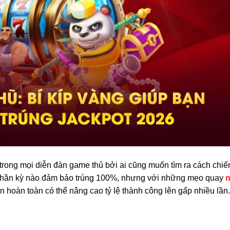
 trong mọi diễn đàn game thủ bởi ai cũng muốn tìm ra cách chiế
c thần kỳ nào đảm bảo trúng 100%, nhưng với những mẹo quay
 hoàn toàn có thể nâng cao tỷ lệ thành công lên gấp nhiều lần.