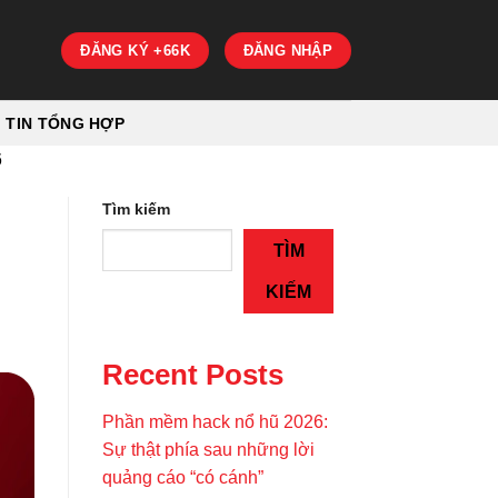
ĐĂNG KÝ +66K
ĐĂNG NHẬP
TIN TỔNG HỢP
6
Tìm kiếm
TÌM
KIẾM
Recent Posts
Phần mềm hack nổ hũ 2026:
Sự thật phía sau những lời
quảng cáo “có cánh”