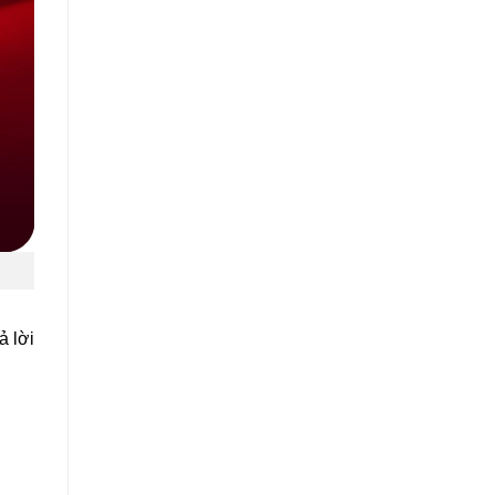
ả lời