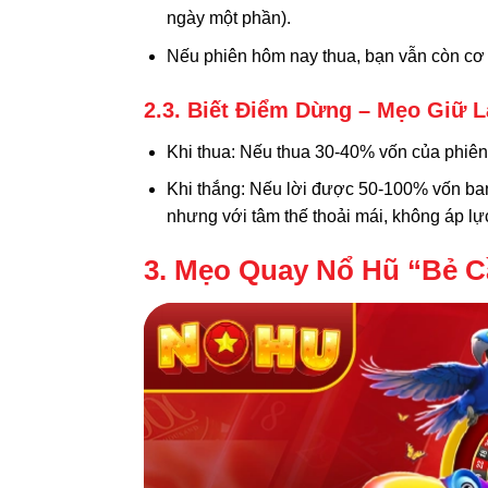
ngày một phần).
Nếu phiên hôm nay thua, bạn vẫn còn cơ 
2.3. Biết Điểm Dừng – Mẹo Giữ L
Khi thua: Nếu thua 30-40% vốn của phiên 
Khi thắng: Nếu lời được 50-100% vốn ban đ
nhưng với tâm thế thoải mái, không áp lự
3. Mẹo Quay Nổ Hũ “Bẻ C