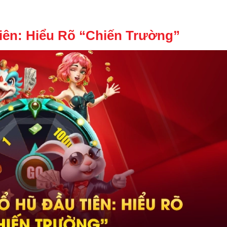
iên: Hiểu Rõ “Chiến Trường”