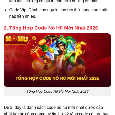
liên tục, thường có giá trị nhỏ hơn nhưng ổn định.
Code Vip: Dành cho người chơi có thứ hạng cao hoặc
nạp tiền nhiều.
2. Tổng Hợp Code Nổ Hũ Mới Nhất 2026
Tổng Hợp Code Nổ Hũ Mới Nhất 2026
Dưới đây là danh sách code nổ hũ mới nhất được cập
nhật từ các cổng game uy tín. Lưu ý rằng code có thời hạn