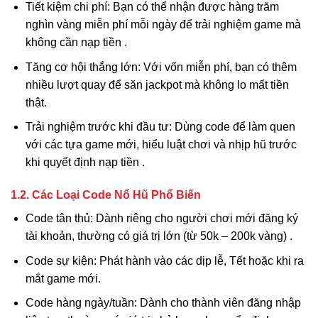
Tiết kiệm chi phí: Bạn có thể nhận được hàng trăm
nghìn vàng miễn phí mỗi ngày để trải nghiệm game mà
không cần nạp tiền .
Tăng cơ hội thắng lớn: Với vốn miễn phí, bạn có thêm
nhiều lượt quay để săn jackpot mà không lo mất tiền
thật.
Trải nghiệm trước khi đầu tư: Dùng code để làm quen
với các tựa game mới, hiểu luật chơi và nhịp hũ trước
khi quyết định nạp tiền .
1.2. Các Loại Code Nổ Hũ Phổ Biến
Code tân thủ: Dành riêng cho người chơi mới đăng ký
tài khoản, thường có giá trị lớn (từ 50k – 200k vàng) .
Code sự kiện: Phát hành vào các dịp lễ, Tết hoặc khi ra
mắt game mới.
Code hàng ngày/tuần: Dành cho thành viên đăng nhập