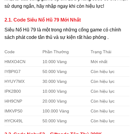
sử dụng ngắn, hãy nhập ngay khi còn hiệu lực!
2.1. Code Siêu Nổ Hũ 79 Mới Nhất
Siêu Nổ Hũ 79 là một trong những cổng game có chính
sách phát code tân thủ và sự kiện rất hào phóng .
Code
Phần Thưởng
Trạng Thái
HMXO4CN
10.000 Vàng
Mới nhất
IYBPIG7
50.000 Vàng
Còn hiệu lực
HYUY7MX
30.000 Vàng
Còn hiệu lực
IPK2B00
10.000 Vàng
Còn hiệu lực
I4H9CNP
20.000 Vàng
Còn hiệu lực
IMKVPS0
100.000 Vàng
Còn hiệu lực
HYCK49L
50.000 Vàng
Còn hiệu lực