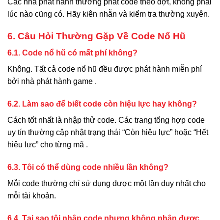
Các nhà phát hành thường phát code theo đợt, không phải
lúc nào cũng có. Hãy kiên nhẫn và kiểm tra thường xuyên.
6. Câu Hỏi Thường Gặp Về Code Nổ Hũ
6.1. Code nổ hũ có mất phí không?
Không. Tất cả code nổ hũ đều được phát hành miễn phí
bởi nhà phát hành game .
6.2. Làm sao để biết code còn hiệu lực hay không?
Cách tốt nhất là nhập thử code. Các trang tổng hợp code
uy tín thường cập nhật trạng thái “Còn hiệu lực” hoặc “Hết
hiệu lực” cho từng mã .
6.3. Tôi có thể dùng code nhiều lần không?
Mỗi code thường chỉ sử dụng được một lần duy nhất cho
mỗi tài khoản.
6.4. Tại sao tôi nhập code nhưng không nhận được