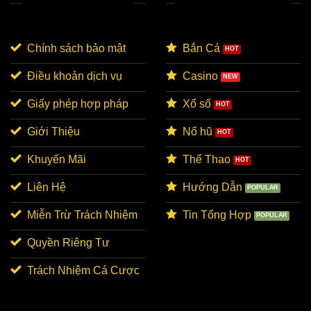
VỀ CHÚNG TÔI
SẢN PHẨM HOT
Chính sách bảo mật
Bắn Cá
Điều khoản dịch vụ
Casino
Giấy phép hợp pháp
Xổ số
Giới Thiệu
Nổ hũ
Khuyến Mãi
Thể Thao
Liên Hệ
Hướng Dẫn
Miễn Trừ Trách Nhiệm
Tin Tổng Hợp
Quyền Riêng Tư
Trách Nhiệm Cá Cược