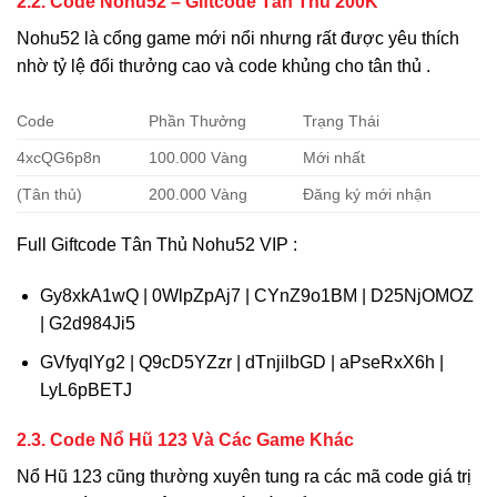
2.2. Code Nohu52 – Giftcode Tân Thủ 200K
Nohu52 là cổng game mới nổi nhưng rất được yêu thích
nhờ tỷ lệ đổi thưởng cao và code khủng cho tân thủ .
Code
Phần Thưởng
Trạng Thái
4xcQG6p8n
100.000 Vàng
Mới nhất
(Tân thủ)
200.000 Vàng
Đăng ký mới nhận
Full Giftcode Tân Thủ Nohu52 VIP :
Gy8xkA1wQ
|
0WlpZpAj7
|
CYnZ9o1BM
|
D25NjOMOZ
|
G2d984Ji5
GVfyqlYg2
|
Q9cD5YZzr
|
dTnjilbGD
|
aPseRxX6h
|
LyL6pBETJ
2.3. Code Nổ Hũ 123 Và Các Game Khác
Nổ Hũ 123 cũng thường xuyên tung ra các mã code giá trị