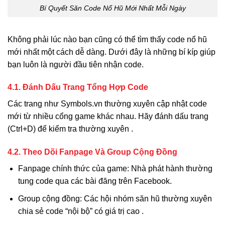
Bí Quyết Săn Code Nổ Hũ Mới Nhất Mỗi Ngày
Không phải lúc nào bạn cũng có thể tìm thấy code nổ hũ
mới nhất một cách dễ dàng. Dưới đây là những bí kíp giúp
bạn luôn là người đầu tiên nhận code.
4.1. Đánh Dấu Trang Tổng Hợp Code
Các trang như
Symbols.vn
thường xuyên cập nhật code
mới từ nhiều cổng game khác nhau. Hãy đánh dấu trang
(Ctrl+D) để kiểm tra thường xuyên .
4.2. Theo Dõi Fanpage Và Group Cộng Đồng
Fanpage chính thức của game: Nhà phát hành thường
tung code qua các bài đăng trên Facebook.
Group cộng đồng: Các hội nhóm săn hũ thường xuyên
chia sẻ code “nội bộ” có giá trị cao .