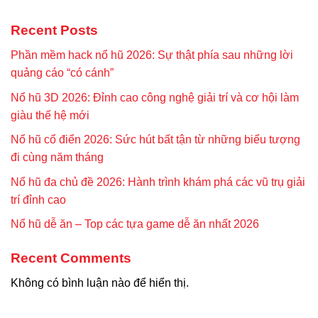
Recent Posts
Phần mềm hack nổ hũ 2026: Sự thật phía sau những lời
quảng cáo “có cánh”
Nổ hũ 3D 2026: Đỉnh cao công nghệ giải trí và cơ hội làm
giàu thế hệ mới
Nổ hũ cổ điển 2026: Sức hút bất tận từ những biểu tượng
đi cùng năm tháng
Nổ hũ đa chủ đề 2026: Hành trình khám phá các vũ trụ giải
trí đỉnh cao
Nổ hũ dễ ăn – Top các tựa game dễ ăn nhất 2026
Recent Comments
Không có bình luận nào để hiển thị.