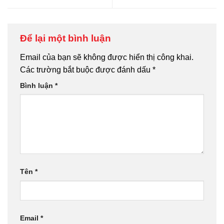
Để lại một bình luận
Email của bạn sẽ không được hiển thị công khai.
Các trường bắt buộc được đánh dấu
*
Bình luận
*
Tên
*
Email
*