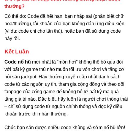
thưởng?
Có thể do: Code đã hết hạn, bạn nhập sai (phân biệt chữ
hoa/thường), tài khoản của bạn không đáp ứng điều kiện
(ví dụ: code chỉ cho tân thủ), hoặc bạn đã sử dụng code
này rồi.
Kết Luận
Code nổ hũ
mới nhất là “món hời” không thể bỏ qua đối
với bất kỳ game thủ nào muốn tối ưu vốn chơi và tăng cơ
hội săn jackpot. Hãy thường xuyên cập nhật danh sách
code từ các nguồn uy tín, tham gia cộng đồng và theo dõi
fanpage của cổng game để không bỏ lỡ bất kỳ mã quà
tặng giá trị nào. Đặc biệt, hãy luôn là người chơi thông thái
– chỉ sử dụng code từ nguồn chính thống và đọc kỹ điều
khoản trước khi nhận thưởng.
Chúc bạn săn được nhiều code khủng và sớm nổ hũ lớn!