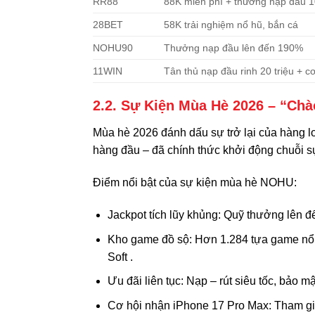
RR88
88K miễn phí + thưởng nạp đầu
28BET
58K trải nghiệm nổ hũ, bắn cá
NOHU90
Thưởng nạp đầu lên đến 190%
11WIN
Tân thủ nạp đầu rinh 20 triệu + 
2.2. Sự Kiện Mùa Hè 2026 – “Ch
Mùa hè 2026 đánh dấu sự trở lại của hàng 
hàng đầu – đã chính thức khởi động chuỗi s
Điểm nổi bật của sự kiện mùa hè NOHU:
Jackpot tích lũy khủng: Quỹ thưởng lên đế
Kho game đồ sộ: Hơn 1.284 tựa game nổ 
Soft .
Ưu đãi liên tục: Nạp – rút siêu tốc, bảo 
Cơ hội nhận iPhone 17 Pro Max: Tham gia