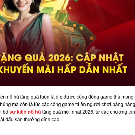
iện nổ hũ tặng quà luôn là dịp được cộng đồng game thủ mong
khủng mà còn là lúc các cổng game tri ân người chơi bằng hàng
àn bộ
sự kiện nổ hũ
tặng quà mới nhất 2026, từ các chương trì
iải đấu săn thưởng đỉnh cao.