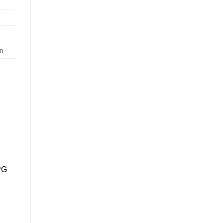
ện
PG