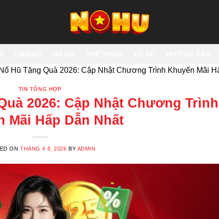
Á
CASINO
ĐÁ GÀ
THỂ THAO
XỔ SỐ
HƯỚNG DẪN
Nổ Hũ Tặng Quà 2026: Cập Nhật Chương Trình Khuyến Mãi H
TIN TỔNG HỢP
Quà 2026: Cập Nhật Chương Trình
 Mãi Hấp Dẫn Nhất
TED ON
THÁNG 4 8, 2026
BY
ADMIN