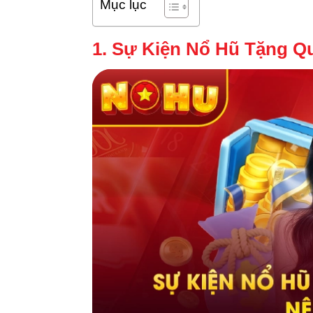
Mục lục
1. Sự Kiện Nổ Hũ Tặng Q