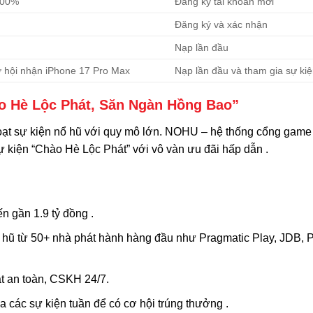
 100%
Đăng ký tài khoản mới
Đăng ký và xác nhận
Nạp lần đầu
cơ hội nhận iPhone 17 Pro Max
Nạp lần đầu và tham gia sự ki
ào Hè Lộc Phát, Săn Ngàn Hồng Bao”
loạt sự kiện nổ hũ với quy mô lớn. NOHU – hệ thống cổng game
ự kiện “Chào Hè Lộc Phát” với vô vàn ưu đãi hấp dẫn .
n gần 1.9 tỷ đồng .
hũ từ 50+ nhà phát hành hàng đầu như Pragmatic Play, JDB, 
mật an toàn, CSKH 24/7.
 các sự kiện tuần để có cơ hội trúng thưởng .